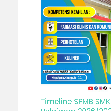
Timeline SPMB SMK