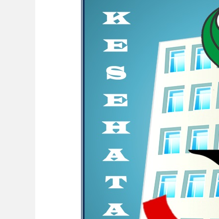
dan
Pariwisata
Bangkinang
Tahun
Pelajaran
2026/2027