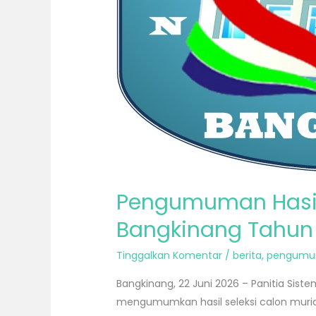
Pengumuman Hasil 
Bangkinang Tahun 
Tinggalkan Komentar
/
berita
,
pengum
Bangkinang, 22 Juni 2026 – Panitia Sis
mengumumkan hasil seleksi calon murid