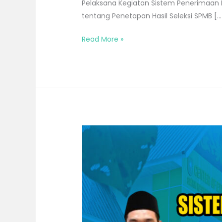
Pelaksana Kegiatan Sistem Penerimaan 
tentang Penetapan Hasil Seleksi SPMB […
Read More »
Timeline
SPMB
SMKN
Kesehatan
dan
Pariwisata
Bangkinang
Tahun