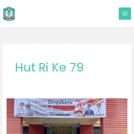
Lewati
ke
konten
Hut Ri Ke 79
Pelaksanaan
Upacara
hari
kemerdekaan
ke