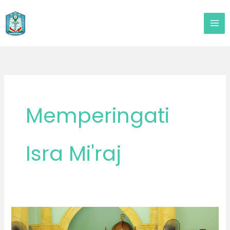
Lewati
ke
konten
Memperingati
Isra Mi'raj
SMKN
KESPAR