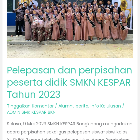
SMKN
KESPAR
Tahun
2023
Pelepasan dan perpisahan
peserta didik SMKN KESPAR
Tahun 2023
Tinggalkan Komentar
/
Alumni
,
berita
,
Info Kelulusan
/
ADMIN SMK KESPAR BKN
Selasa, 9 Mei 2023 SMKN KESPAR Bangkinang mengadakan
acara perpisahan sekaligus pelepasan siswa-siswi kelas
XII SMKN 3 yang telah dinyatakan lulus. Acara Perpisahan