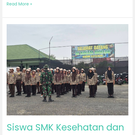
Read More »
Siswa
SMK
Kesehatan
dan
Pariwisata
Bangkinang
Ikuti
Kegiatan
KKRI
di
Kodim
0313
Siswa SMK Kesehatan dan