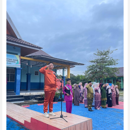
SMKN
Kespar
Bangkinang
Gelar
Upacara
Bendera
dengan
Nuansa
Baju
Melayu
Peringati
HUT
Kabupaten
Kampar