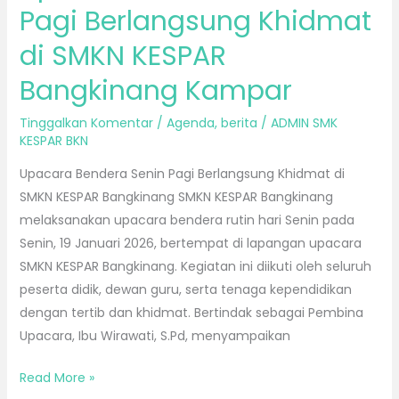
Pagi Berlangsung Khidmat
di SMKN KESPAR
Bangkinang Kampar
Tinggalkan Komentar
/
Agenda
,
berita
/
ADMIN SMK
KESPAR BKN
Upacara Bendera Senin Pagi Berlangsung Khidmat di
SMKN KESPAR Bangkinang SMKN KESPAR Bangkinang
melaksanakan upacara bendera rutin hari Senin pada
Senin, 19 Januari 2026, bertempat di lapangan upacara
SMKN KESPAR Bangkinang. Kegiatan ini diikuti oleh seluruh
peserta didik, dewan guru, serta tenaga kependidikan
dengan tertib dan khidmat. Bertindak sebagai Pembina
Upacara, Ibu Wirawati, S.Pd, menyampaikan
Read More »