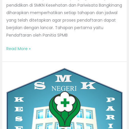
pendidikan di SMKN Kesehatan dan Pariwisata Bangkinang
diharapkan memperhatikan setiap tahapan dan jadwal
yang telah ditetapkan agar proses pendaftaran dapat
berjalan dengan lancar. Tahapan pertama yaitu
Pendaftaran oleh Panitia SPMB
Read More »
Pengumuman
Kelulusan
Siswa
SMKN
Kespar
Bangkinang
Tahun
2026