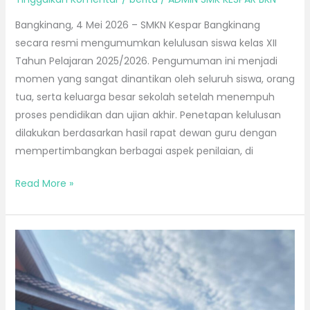
Bangkinang, 4 Mei 2026 – SMKN Kespar Bangkinang
secara resmi mengumumkan kelulusan siswa kelas XII
Tahun Pelajaran 2025/2026. Pengumuman ini menjadi
momen yang sangat dinantikan oleh seluruh siswa, orang
tua, serta keluarga besar sekolah setelah menempuh
proses pendidikan dan ujian akhir. Penetapan kelulusan
dilakukan berdasarkan hasil rapat dewan guru dengan
mempertimbangkan berbagai aspek penilaian, di
Read More »
Hari
Pertama
Sekolah
di
SMKN