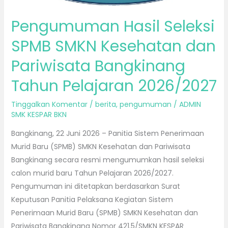
Pengumuman Hasil Seleksi
SPMB SMKN Kesehatan dan
Pariwisata Bangkinang
Tahun Pelajaran 2026/2027
Tinggalkan Komentar
/
berita
,
pengumuman
/
ADMIN
SMK KESPAR BKN
Bangkinang, 22 Juni 2026 – Panitia Sistem Penerimaan
Murid Baru (SPMB) SMKN Kesehatan dan Pariwisata
Bangkinang secara resmi mengumumkan hasil seleksi
calon murid baru Tahun Pelajaran 2026/2027.
Pengumuman ini ditetapkan berdasarkan Surat
Keputusan Panitia Pelaksana Kegiatan Sistem
Penerimaan Murid Baru (SPMB) SMKN Kesehatan dan
Pariwisata Bangkinang Nomor 421.5/SMKN KESPAR