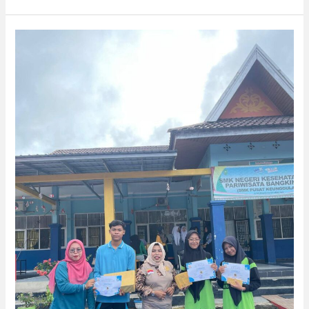
Kegiatan
Pagi
SMKN
KESPAR
Diawali
Senam
dan
Pembagian
Hadiah
Class
Meeting