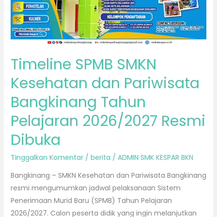
Timeline SPMB SMKN
Kesehatan dan Pariwisata
Bangkinang Tahun
Pelajaran 2026/2027 Resmi
Dibuka
Tinggalkan Komentar
/
berita
/
ADMIN SMK KESPAR BKN
Bangkinang – SMKN Kesehatan dan Pariwisata Bangkinang
resmi mengumumkan jadwal pelaksanaan Sistem
Penerimaan Murid Baru (SPMB) Tahun Pelajaran
2026/2027. Calon peserta didik yang ingin melanjutkan