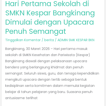
Hari Pertama Sekolah di
SMKN Kespar Bangkinang
Dimulai dengan Upacara
Penuh Semangat
Tinggalkan Komentar
/
berita
/
ADMIN SMK KESPAR BKN
Bangkinang, 30 Maret 2026 – Hari pertama masuk
sekolah di SMKN Kesehatan dan Pariwisata (Kespar)
Bangkinang diawali dengan pelaksanaan upacara
bendera yang berlangsung khidmat dan penuh
semangat. Seluruh siswa, guru, dan tenaga kependidikan
mengikuti upacara dengan tertib sebagai bentuk
kedisiplinan serta komitmen dalam memulai kegiatan
belajar di tahun pelajaran yang baru. Suasana penuh
antusiasme terlihat