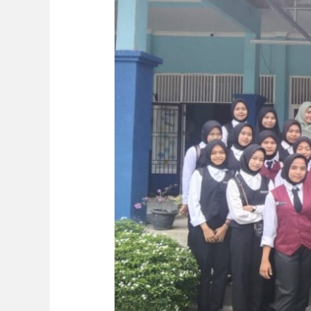
penyerapan
budaya
industri
SMKN
KESPAR
2023