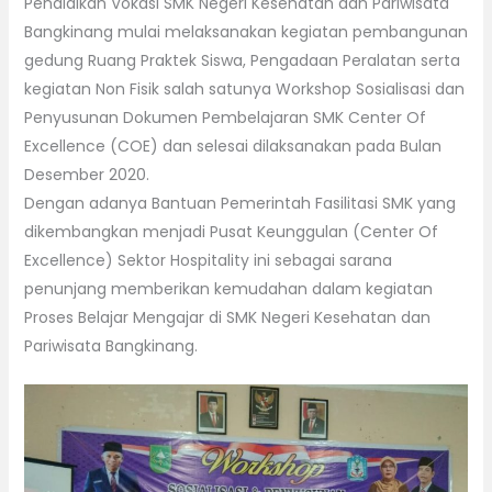
Pendidikan Vokasi SMK Negeri Kesehatan dan Pariwisata
Bangkinang mulai melaksanakan kegiatan pembangunan
gedung Ruang Praktek Siswa, Pengadaan Peralatan serta
kegiatan Non Fisik salah satunya Workshop Sosialisasi dan
Penyusunan Dokumen Pembelajaran SMK Center Of
Excellence (COE) dan selesai dilaksanakan pada Bulan
Desember 2020.
Dengan adanya Bantuan Pemerintah Fasilitasi SMK yang
dikembangkan menjadi Pusat Keunggulan (Center Of
Excellence) Sektor Hospitality ini sebagai sarana
penunjang memberikan kemudahan dalam kegiatan
Proses Belajar Mengajar di SMK Negeri Kesehatan dan
Pariwisata Bangkinang.