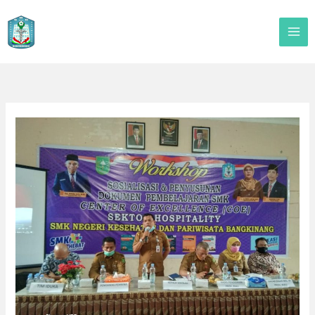
Lewati
ke
konten