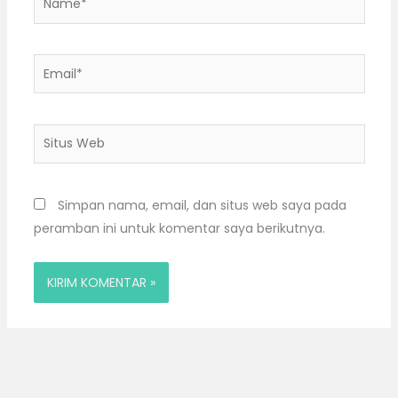
Email*
Situs
Web
Simpan nama, email, dan situs web saya pada
peramban ini untuk komentar saya berikutnya.