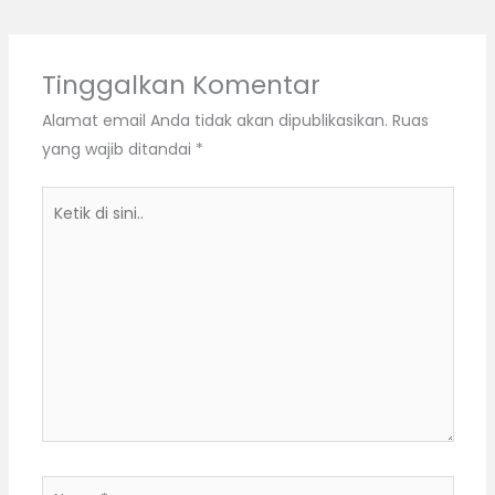
Tinggalkan Komentar
Alamat email Anda tidak akan dipublikasikan.
Ruas
yang wajib ditandai
*
Ketik
di
sini..
Name*