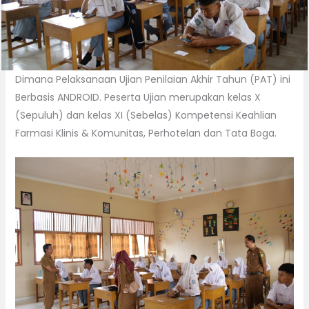
Dimana Pelaksanaan Ujian Penilaian Akhir Tahun (PAT) ini
Berbasis ANDROID. Peserta Ujian merupakan kelas X
(Sepuluh) dan kelas XI (Sebelas) Kompetensi Keahlian
Farmasi Klinis & Komunitas, Perhotelan dan Tata Boga.