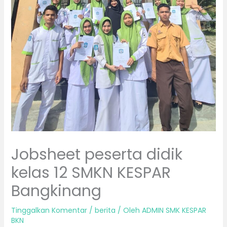
Jobsheet peserta didik
kelas 12 SMKN KESPAR
Bangkinang
Tinggalkan Komentar
/
berita
/ Oleh
ADMIN SMK KESPAR
BKN