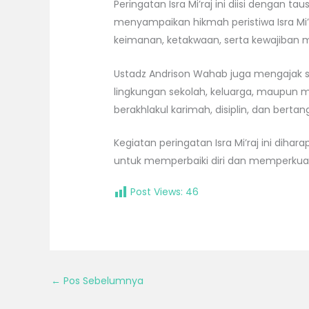
Peringatan Isra Mi’raj ini diisi dengan 
menyampaikan hikmah peristiwa Isra M
keimanan, ketakwaan, serta kewajiban m
Ustadz Andrison Wahab juga mengajak se
lingkungan sekolah, keluarga, maupun 
berakhlakul karimah, disiplin, dan berta
Kegiatan peringatan Isra Mi’raj ini d
untuk memperbaiki diri dan memperkuat n
Post Views:
46
←
Pos Sebelumnya