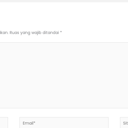
ikan.
Ruas yang wajib ditandai
*
Email*
Situ
We