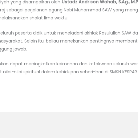
tausiyah yang disampaikan oleh
Ustadz Andrison Wahab, S.Ag., M.
i’raj sebagai perjalanan agung Nabi Muhammad SAW yang men
elaksanakan shalat lima waktu.
luruh peserta didik untuk meneladani akhlak Rasulullah SAW dal
masyarakat. Selain itu, beliau menekankan pentingnya membent
nggung jawab.
iharapkan dapat meningkatkan keimanan dan ketakwaan seluruh 
ilai-nilai spiritual dalam kehidupan sehari-hari di SMKN KESPA