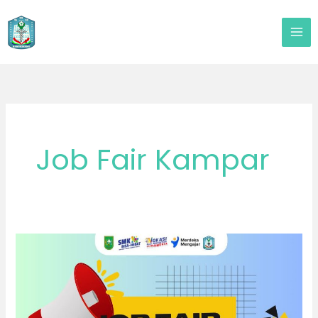
Lewati
ke
konten
Job Fair Kampar
JOB
FAIR