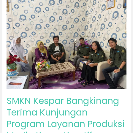
SMKN
Kespar
Bangkinang
Terima
Kunjungan
Program
Layanan
Produksi
Media
Karya
Kreatif
Inovatif
SMKN Kespar Bangkinang
Terima Kunjungan
Program Layanan Produksi