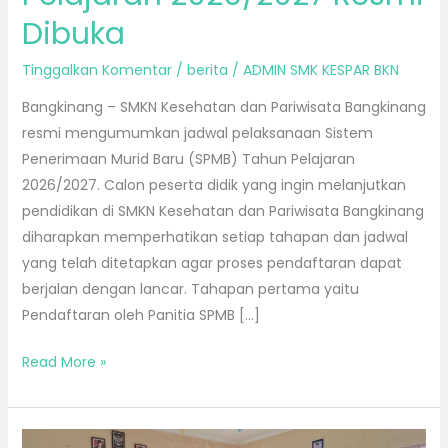
Dibuka
Tinggalkan Komentar
/
berita
/
ADMIN SMK KESPAR BKN
Bangkinang – SMKN Kesehatan dan Pariwisata Bangkinang
resmi mengumumkan jadwal pelaksanaan Sistem
Penerimaan Murid Baru (SPMB) Tahun Pelajaran
2026/2027. Calon peserta didik yang ingin melanjutkan
pendidikan di SMKN Kesehatan dan Pariwisata Bangkinang
diharapkan memperhatikan setiap tahapan dan jadwal
yang telah ditetapkan agar proses pendaftaran dapat
berjalan dengan lancar. Tahapan pertama yaitu
Pendaftaran oleh Panitia SPMB […]
Read More »
Ujian