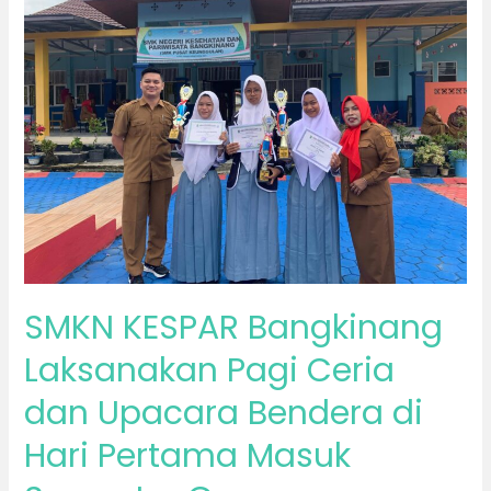
Bangkinang
Laksanakan
Pagi
Ceria
dan
Upacara
Bendera
di
Hari
Pertama
Masuk
SMKN KESPAR Bangkinang
Semester
Laksanakan Pagi Ceria
Genap
dan Upacara Bendera di
Hari Pertama Masuk