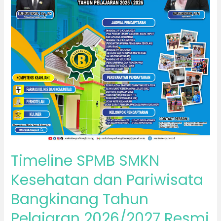
Pariwisata
Bangkinang
Tahun
Pelajaran
2026/2027
Resmi
Dibuka
Timeline SPMB SMKN
Kesehatan dan Pariwisata
Bangkinang Tahun
Pelajaran 2026/2027 Resmi