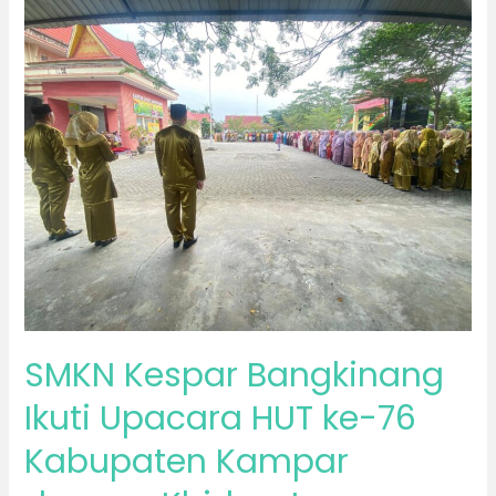
SMKN
Kespar
Bangkinang
Ikuti
Upacara
HUT
ke-
76
Kabupaten
Kampar
dengan
Khidmat
SMKN Kespar Bangkinang
Ikuti Upacara HUT ke-76
Kabupaten Kampar