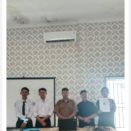
Laksanakan
Ujian
Seminar
Hasil
Laporan
Praktik
Kerja
Lapangan
(PKL)