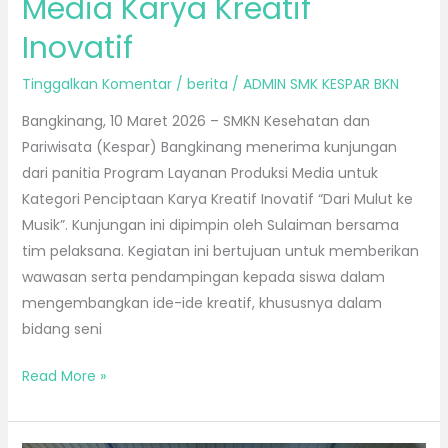
Media Karya Kreatif
Inovatif
Tinggalkan Komentar
/
berita
/
ADMIN SMK KESPAR BKN
Bangkinang, 10 Maret 2026 – SMKN Kesehatan dan
Pariwisata (Kespar) Bangkinang menerima kunjungan
dari panitia Program Layanan Produksi Media untuk
Kategori Penciptaan Karya Kreatif Inovatif “Dari Mulut ke
Musik”. Kunjungan ini dipimpin oleh Sulaiman bersama
tim pelaksana. Kegiatan ini bertujuan untuk memberikan
wawasan serta pendampingan kepada siswa dalam
mengembangkan ide-ide kreatif, khususnya dalam
bidang seni
Read More »