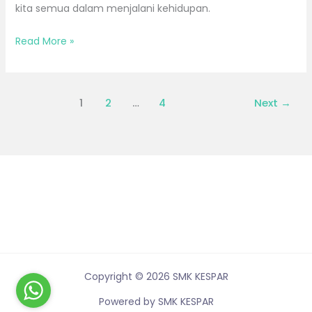
kita semua dalam menjalani kehidupan.
Read More »
1
2
…
4
Next
→
Copyright © 2026 SMK KESPAR
Powered by SMK KESPAR