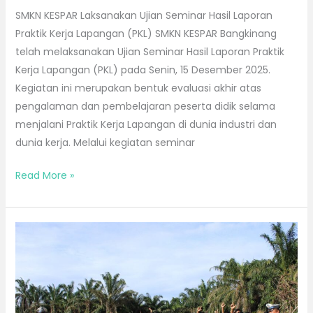
SMKN KESPAR Laksanakan Ujian Seminar Hasil Laporan
Praktik Kerja Lapangan (PKL) SMKN KESPAR Bangkinang
telah melaksanakan Ujian Seminar Hasil Laporan Praktik
Kerja Lapangan (PKL) pada Senin, 15 Desember 2025.
Kegiatan ini merupakan bentuk evaluasi akhir atas
pengalaman dan pembelajaran peserta didik selama
menjalani Praktik Kerja Lapangan di dunia industri dan
dunia kerja. Melalui kegiatan seminar
Read More »
SMK
Negeri
KESPAR
Bangkinang
Laksanakan