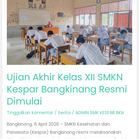
Akhir
Kelas
XII
SMKN
Kespar
Bangkinang
Resmi
Dimulai
Ujian Akhir Kelas XII SMKN
Kespar Bangkinang Resmi
Dimulai
Tinggalkan Komentar
/
berita
/
ADMIN SMK KESPAR BKN
Bangkinang, 6 April 2026 – SMKN Kesehatan dan
Pariwisata (Kespar) Bangkinang resmi melaksanakan